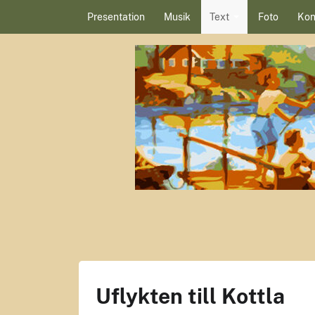
Hoppa till innehåll
Presentation
Musik
Text
Foto
Kon
Uflykten till Kottla