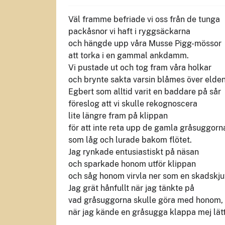
Väl framme befriade vi oss från de tunga
packåsnor vi haft i ryggsäckarna
och hängde upp våra Musse Pigg-mössor
att torka i en gammal ankdamm.
Vi pustade ut och tog fram våra holkar
och brynte sakta varsin blåmes över elden
Egbert som alltid varit en baddare på sår
föreslog att vi skulle rekognoscera
lite längre fram på klippan
för att inte reta upp de gamla gråsuggorn
som låg och lurade bakom flötet.
Jag rynkade entusiastiskt på näsan
och sparkade honom utför klippan
och såg honom virvla ner som en skadskju
Jag grät hånfullt när jag tänkte på
vad gråsuggorna skulle göra med honom,
när jag kände en gråsugga klappa mej lät