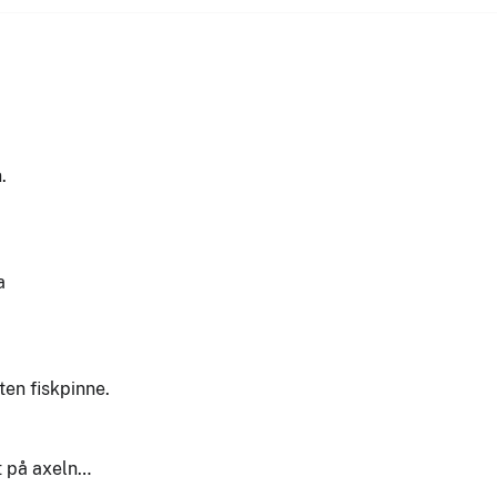
.
a
ten fiskpinne.
t på axeln…